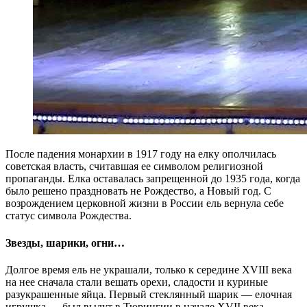
После падения монархии в 1917 году на елку ополчилась
советская власть, считавшая ее символом религиозной
пропаганды. Елка оставалась запрещенной до 1935 года, когда
было решено праздновать не Рождество, а Новый год. С
возрождением церковной жизни в России ель вернула себе
статус символа Рождества.
Звезды, шарики, огни…
Долгое время ель не украшали, только к середине XVIII века
на нее сначала стали вешать орехи, сладости и куриные
разукрашенные яйца. Первый стеклянный шарик — елочная
игрушка — был выдут в Тюрингии в начале XVII века.