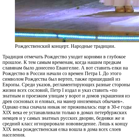
Рождественский концерт. Народные традиции.
Традиция отмечать Рождество уходит корнями в глубокое
прошлое. К тем самым временам, когда нашим предкам
славянам было донесено Евангелие. А вот ставить елки на
Рождество в России начали со времен Петра I. До этого
символом Рождества был вертеп, также пришедший из
Европы. Среди указов, регламентирующих разные стороны
жизни всех сословий, Петр I издал и указ ставить «по
знатным и проезжим улицам у ворот и домов украшения из
древ сосновых и еловых, на манер иноземных обычаев».
Однако елка сначала никак не приживалась: еще в 30-е годы
XIX века ее устанавливали только в домах петербуржских
немцев и у самых знатных русских дворян, бедняки же и
средний класс игнорировали нововведение. Лишь к концу
XIX века рождественская елка вошла в дома всех слоев
населения.