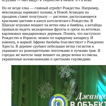
Но не везде елка — главный атрибут Рождества. Например,
мексиканцы наряжают пальмы, в Новой Зеландии на
праздник ставят похутукалу — растение, распускающееся
красными цветами в канун католического Рождества. В
Шанхае игрушки вешают на ветки ивы и бамбука, а китайцы
привыкли видеть засахаренные фрукты и орехи на веточках
карликовых мандариновых деревьев. Понять, что наступило
Рождество в Израиле, можно по нарядному кипарису. И
наконец, в жаркой Африке баобабы благовествует о Рождении
Христа. В деревне срубают небольшие ветки гигантов и
украшают их разноцветными ленточками и пучками трав. В
городах же жители чаще вешают на двери венки из омелы,
украшенные колокольчиками и цветными гирляндами.