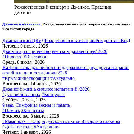
Рождественский концерт в Джанкое. Праздник
детский
Джанкой в объективе:
Рождественский концерт творческих коллективов
и солистов города.
Джанкойский ЦКиД
Рождественская история
Рождество
ЦКиД
Четверг, 9 июля , 2026
Два мира, согретые творчеством джанкойцев/ 2026
#Новости
#Выставки
Среда, 8 июля , 2026
На фоне атак: джанкойцы поддерживают друг друга и хранят
семейные ценности /июль 2026
#Крым животворящий
#Актуально
Воскресенье, 14 июня , 2026
Джанкой: жизнь сильнее испытаний /2026
#Джанкой в лицах
#Концерты
Суббота, 9 мая , 2026
9 мая. Симфония весны и память
#Память
#Концерты
Воскресенье, 8 марта , 2026
«Мамочка» — опора детской психики /8 марта о главном
#Детские сады
#Актуально
Четверг, 1 января , 2026