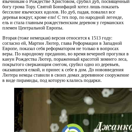
язычникам о Рождестве Христовом, срубил дуб, посвященный
богу грома Тору. Святой Бонифаций хотел лишь показать
бессилие языческих идолов. Но дуб, падая, повалил все
деревья вокруг, кроме ели! С тех пор, по народной легенде,
ель и стала главным рождественским деревом у германских
племен Центральной Европы.
Вторая (тоже немецкая) версия относится к 1513 году:
согласно ей, Мартин Лютер, глава Реформации в Западной
Европе, показал себя реформатором не только в вопросах
веры. По народному преданию, во время вечерней прогулки в
канун Рождества Лютер, пораженный красотой зимнего леса,
покрытого сверкающим снегом, срубил одно из деревьев,
оказавшееся елкой, и принес к себе в дом. До нововведения
Лютера немцы ставили в своих домах деревянное сооружение
в виде пирамиды, под которую клались подарки.