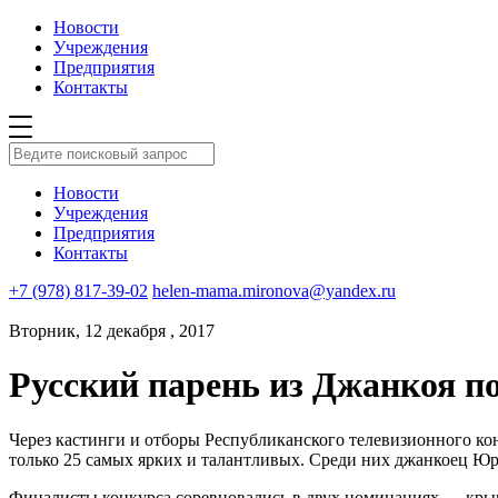
Новости
Учреждения
Предприятия
Контакты
Новости
Учреждения
Предприятия
Контакты
+7 (978) 817-39-02
helen-mama.mironova@yandex.ru
Вторник, 12 декабря , 2017
Русский парень из Джанкоя п
Через кастинги и отборы Республиканского телевизионного ко
только 25 самых ярких и талантливых. Среди них джанкоец Ю
Финалисты конкурса соревновались в двух номинациях — крым