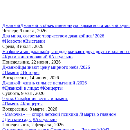
Джанкой
Джанкой в объективе
конкурс крымско-татарской куль
Четверг, 9 июля , 2026
Два мира, согретые творчеством джанкойцев/ 2026
#Новости
#Выставки
Среда, 8 июля , 2026
На фоне атак: джанкойцы поддерживают друг друга и хранят с
#Крым животворящий
#Актуально
Понедельник, 22 июня , 2026
Джанкойцы знают цену мирного неба /2026
#Память
#История
Воскресенье, 14 июня , 2026
Джанкой: жизнь сильнее испытаний /2026
#Джанкой в лицах
#Концерты
Суббота, 9 мая , 2026
9 мая. Симфония весны и память
#Память
#Концерты
Воскресенье, 8 марта , 2026
«Мамочка» — опора детской психики /8 марта о главном
#Детские сады
#Актуально
Понедельник, 2 февраля , 2026
О подвиге сквозь годы: Сталинград — Джанкой/1943