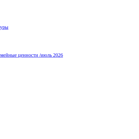
туры
емейные ценности /июль 2026