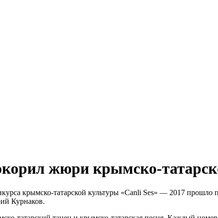
окорил жюри крымско-татарск
нкурса крымско-татарской культуры «Canli Ses» — 2017 прошло п
рий Курнаков.
ско-татарский танец и крымско-татарская песня. Каждый номе