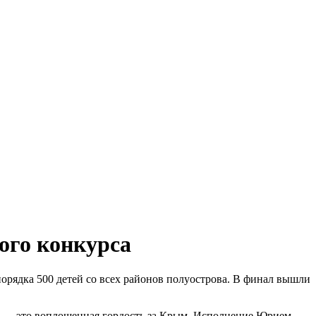
ого конкурса
орядка 500 детей со всех районов полуострова. В финал вышли
р — это воплощенная гордость за Крым. Исполнение Юрием