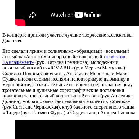
В концерте приняли участие лучшие творческие коллективы
Джанкоя.
Его сделали ярким и солнечным: «образцовый» вокальный
ансамбль «Ассорти» и «народный» вокальный к
оллектив
«Ангажемент»
(рук. Татьяна Грузинова), молодёжный
вокальный ансамбль «ЮМАВИ» (рук.Мерьем Мамутова).
Солисты Полина Савочкина, Анастасия Морозова и Майя
Сушко внесли своими песнями неповторимую изюминку в
мероприятие, а зажигательные и лирические, по-настоящему
трогательные и душевные хореографические постановки
подарили танцевальный коллектив «Визави» (рук.Анжелика
Донина), «образцовый» танцевальный коллектив «Улыбка»
(рук.Светлана Чернявская),
клуб бального спортивного танца
«Лидер»(рук. Татьяна Фурса) и Студия танца Андрея Павлова.