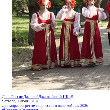
День России
Джанкой
Джанкойский ЦКиД
Четверг, 9 июля , 2026
Два мира, согретые творчеством джанкойцев/ 2026
#Новости
#Выставки