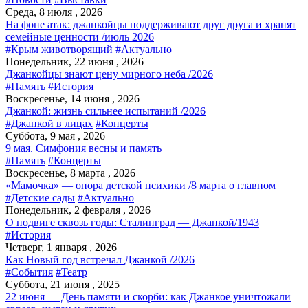
Среда, 8 июля , 2026
На фоне атак: джанкойцы поддерживают друг друга и хранят
семейные ценности /июль 2026
#Крым животворящий
#Актуально
Понедельник, 22 июня , 2026
Джанкойцы знают цену мирного неба /2026
#Память
#История
Воскресенье, 14 июня , 2026
Джанкой: жизнь сильнее испытаний /2026
#Джанкой в лицах
#Концерты
Суббота, 9 мая , 2026
9 мая. Симфония весны и память
#Память
#Концерты
Воскресенье, 8 марта , 2026
«Мамочка» — опора детской психики /8 марта о главном
#Детские сады
#Актуально
Понедельник, 2 февраля , 2026
О подвиге сквозь годы: Сталинград — Джанкой/1943
#История
Четверг, 1 января , 2026
Как Новый год встречал Джанкой /2026
#События
#Театр
Суббота, 21 июня , 2025
22 июня — День памяти и скорби: как Джанкое уничтожали