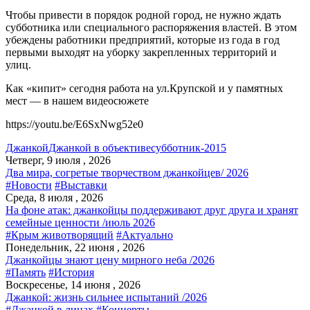
Чтобы привести в порядок родной город, не нужно ждать
субботника или специального распоряжения властей. В этом
убеждены работники предприятий, которые из года в год
первыми выходят на уборку закрепленных территорий и
улиц.
Как «кипит» сегодня работа на ул.Крупской и у памятных
мест — в нашем видеосюжете
https://youtu.be/E6SxNwg52e0
Джанкой
Джанкой в объективе
субботник-2015
Четверг, 9 июля , 2026
Два мира, согретые творчеством джанкойцев/ 2026
#Новости
#Выставки
Среда, 8 июля , 2026
На фоне атак: джанкойцы поддерживают друг друга и хранят
семейные ценности /июль 2026
#Крым животворящий
#Актуально
Понедельник, 22 июня , 2026
Джанкойцы знают цену мирного неба /2026
#Память
#История
Воскресенье, 14 июня , 2026
Джанкой: жизнь сильнее испытаний /2026
#Джанкой в лицах
#Концерты