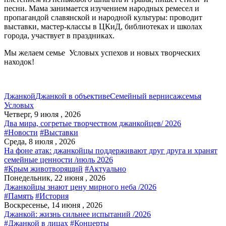
песни. Мама занимается изучением народных ремесел и
пропагандой славянской и народной культуры: проводит
выставки, мастер-классы в ЦКиД, библиотеках и школах
города, участвует в праздниках.
Мы желаем семье Условых успехов и новых творческих
находок!
Джанкой
Джанкой в объективе
Семейный вернисаж
семья
Условых
Четверг, 9 июля , 2026
Два мира, согретые творчеством джанкойцев/ 2026
#Новости
#Выставки
Среда, 8 июля , 2026
На фоне атак: джанкойцы поддерживают друг друга и хранят
семейные ценности /июль 2026
#Крым животворящий
#Актуально
Понедельник, 22 июня , 2026
Джанкойцы знают цену мирного неба /2026
#Память
#История
Воскресенье, 14 июня , 2026
Джанкой: жизнь сильнее испытаний /2026
#Джанкой в лицах
#Концерты