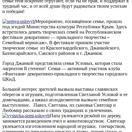
семье тебя искренне отругают, если ты не прав, и поддержат в
трудный час, и от всей души будут радоваться твоим успехам
и победам!
Мероприятие, посвящённое семье, прошло
под эгидой Министерства культуры Республики Крым. Здесь
встретились девять творческих семей на Республиканском
фестивале декоративно — прикладного творчества «
Семейный вернисаж». В фестивале приняли участие
творческие семьи из Красногвардейского, Джанкойского,
Бахчисарайского, Сакского районов и г. Джанкоя.
Город Джанкой представляла семья Условых, которая стала
лауреатом II степени! Семья — активный участник клуба
«Фантазия» декоративно-прикладного творчества городского
ЦКиД.
Большой интерес зрителей вызвала выставка славянских
оберегов и игрушек, подготовленная Светланой Условой и ее
домочадцами, а шквал аплодисментов вызвало семейное
выступление. Павел, Светлана, их сыновья Святозар и
Любомир рассказали о своих традициях и увлечениях.
Папа увлекается резьбой по дереву,
занимается разведением пчел и животноводством. Святозар
увлекается изготовлением народной игрушки, гончарством,
плетением из пенькового шпагата и травы, пишет стихи и