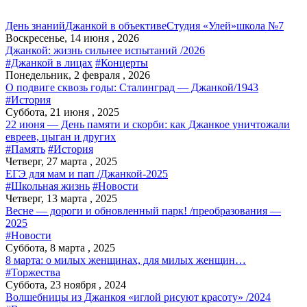
День знаний
Джанкой в объективе
Студия «Улей»
школа №7
Воскресенье, 14 июня , 2026
Джанкой: жизнь сильнее испытаний /2026
#Джанкой в лицах
#Концерты
Понедельник, 2 февраля , 2026
О подвиге сквозь годы: Сталинград — Джанкой/1943
#История
Суббота, 21 июня , 2025
22 июня — День памяти и скорби: как Джанкое уничтожали
евреев, цыган и других
#Память
#История
Четверг, 27 марта , 2025
ЕГЭ для мам и пап /Джанкой-2025
#Школьная жизнь
#Новости
Четверг, 13 марта , 2025
Весне — дороги и обновленный парк! /преобразования —
2025
#Новости
Суббота, 8 марта , 2025
8 марта: о милых женщинах, для милых женщин…
#Торжества
Суббота, 23 ноября , 2024
Волшебницы из Джанкоя «иглой рисуют красоту» /2024