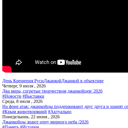
День Крещения Руси
Джанкой
Джанкой в объективе
Четверг, 9 июля , 2026
Два мира, согретые творчеством джанкойцев/ 2026
#Новости
#Выставки
Среда, 8 июля , 2026
На фоне атак: джанкойцы поддерживают друг друга и хранят с
#Крым животворящий
#Актуально
Понедельник, 22 июня , 2026
Джанкойцы знают цену мирного неба /2026
#Память
#История