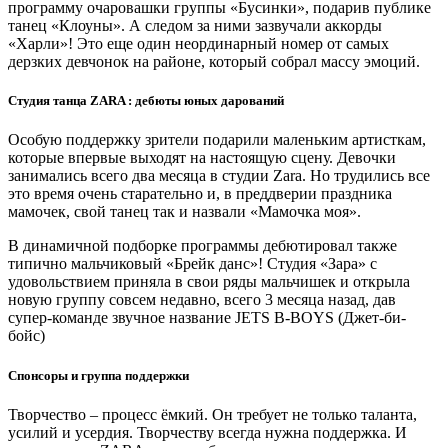
программу очаровашки группы «Бусинки», подарив публике
танец «Клоуны». А следом за ними зазвучали аккорды
«Харли»! Это еще один неординарный номер от самых
дерзких девчонок на районе, который собрал массу эмоций.
Студия танца ZARA : дебюты юных дарований
Особую поддержку зрители подарили маленьким артисткам,
которые впервые выходят на настоящую сцену. Девочки
занимались всего два месяца в студии Zara. Но трудились все
это время очень старательно и, в преддверии праздника
мамочек, свой танец так и назвали «Мамочка моя».
В динамичной подборке программы дебютировал также
типично мальчиковый «Брейк данс»! Студия «Зара» с
удовольствием приняла в свои ряды мальчишек и открыла
новую группу совсем недавно, всего 3 месяца назад, дав
супер-команде звучное название JETS B-BOYS (Джет-би-
бойс)
Спонсоры и группа поддержки
Творчество – процесс ёмкий. Он требует не только таланта,
усилий и усердия. Творчеству всегда нужна поддержка. И