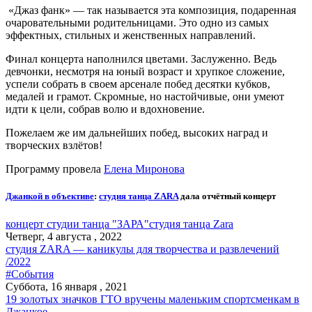
«Джаз фанк» — так называется эта композиция, подаренная
очаровательными родительницами. Это одно из самых
эффектных, стильных и женственных направлений.
Финал концерта наполнился цветами. Заслуженно. Ведь
девчонки, несмотря на юный возраст и хрупкое сложение,
успели собрать в своем арсенале побед десятки кубков,
медалей и грамот. Скромные, но настойчивые, они умеют
идти к цели, собрав волю и вдохновение.
Пожелаем же им дальнейших побед, высоких наград и
творческих взлётов!
Программу провела
Елена Миронова
Джанкой в объективе
:
студия танца ZARA
дала отчётный концерт
концерт студии танца "ЗАРА"
студия танца Zara
Четверг, 4 августа , 2022
студия ZARA — каникулы для творчества и развлечений
/2022
#События
Суббота, 16 января , 2021
19 золотых значков ГТО вручены маленьким спортсменкам в
Джанкое