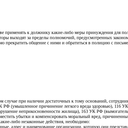
ве применять к должнику какие-либо меры принуждения для по
оры выходят за пределы полномочий, предусмотренных законом,
имо прекратить общение с ними и обратиться в полицию с письм
м случае при наличии достаточных к тому оснований, сотрудни
К РФ (умышленное причинение легкого вреда здоровью), 116 УК
нарушение неприкосновенности жилища), 163 УК РФ (вымогательс
возместить убытки и компенсировать моральный вред, причинен
акие-либо незаконные действия, необходимо:
нные, адрес и наименование организации, которую они представ