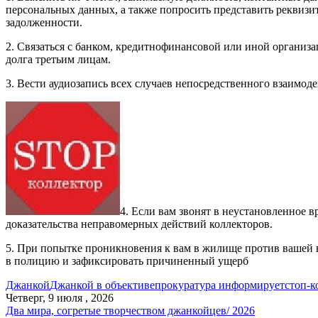
персональных данных, а также попросить представить реквизи
задолженности.
2. Связаться с банком, кредитнофинансовой или иной организац
долга третьим лицам.
3. Вести аудиозапись всех случаев непосредственного взаимод
4. Если вам звонят в неустановленное 
доказательства неправомерных действий коллекторов.
5. При попытке проникновения к вам в жилище против вашей в
в полицию и зафиксировать причиненный ущерб
Джанкой
Джанкой в объективе
прокуратура информирует
стоп-к
Четверг, 9 июля , 2026
Два мира, согретые творчеством джанкойцев/ 2026