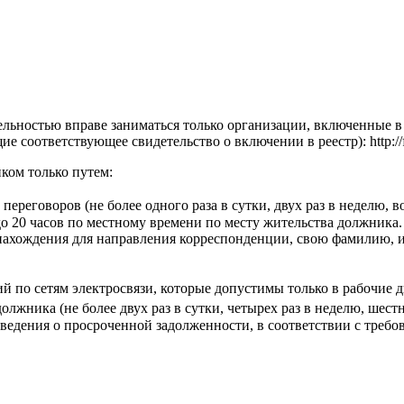
ельностью вправе заниматься только организации, включенные 
оответствующее свидетельство о включении в реестр): http://fssp
ком только путем:
переговоров (не более одного раза в сутки, двух раз в неделю, в
до 20 часов по местному времени по месту жительства должника.
нахождения для направления корреспонденции, свою фамилию, имя
й по сетям электросвязи, которые допустимы только в рабочие д
олжника (не более двух раз в сутки, четырех раз в неделю, шест
едения о просроченной задолженности, в соответствии с требова