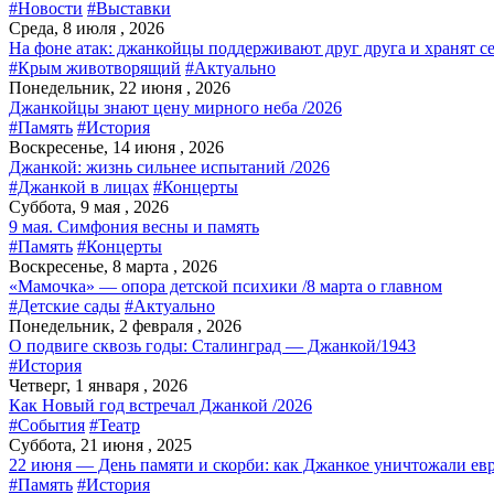
#Новости
#Выставки
Среда, 8 июля , 2026
На фоне атак: джанкойцы поддерживают друг друга и хранят с
#Крым животворящий
#Актуально
Понедельник, 22 июня , 2026
Джанкойцы знают цену мирного неба /2026
#Память
#История
Воскресенье, 14 июня , 2026
Джанкой: жизнь сильнее испытаний /2026
#Джанкой в лицах
#Концерты
Суббота, 9 мая , 2026
9 мая. Симфония весны и память
#Память
#Концерты
Воскресенье, 8 марта , 2026
«Мамочка» — опора детской психики /8 марта о главном
#Детские сады
#Актуально
Понедельник, 2 февраля , 2026
О подвиге сквозь годы: Сталинград — Джанкой/1943
#История
Четверг, 1 января , 2026
Как Новый год встречал Джанкой /2026
#События
#Театр
Суббота, 21 июня , 2025
22 июня — День памяти и скорби: как Джанкое уничтожали евр
#Память
#История