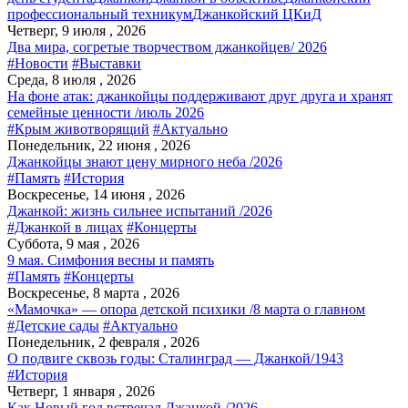
профессиональный техникум
Джанкойский ЦКиД
Четверг, 9 июля , 2026
Два мира, согретые творчеством джанкойцев/ 2026
#Новости
#Выставки
Среда, 8 июля , 2026
На фоне атак: джанкойцы поддерживают друг друга и хранят
семейные ценности /июль 2026
#Крым животворящий
#Актуально
Понедельник, 22 июня , 2026
Джанкойцы знают цену мирного неба /2026
#Память
#История
Воскресенье, 14 июня , 2026
Джанкой: жизнь сильнее испытаний /2026
#Джанкой в лицах
#Концерты
Суббота, 9 мая , 2026
9 мая. Симфония весны и память
#Память
#Концерты
Воскресенье, 8 марта , 2026
«Мамочка» — опора детской психики /8 марта о главном
#Детские сады
#Актуально
Понедельник, 2 февраля , 2026
О подвиге сквозь годы: Сталинград — Джанкой/1943
#История
Четверг, 1 января , 2026
Как Новый год встречал Джанкой /2026