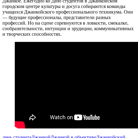
Джанкое. Ежегодно ко Дню студентов в Джанкойском
городском центре культуры и досуга собираются команды
учащихся Джанкойского профессионального техникума. Они
— будущие профессионалы, представители разных
профессий. Но на сцене соревнуются в ловкости, смекалке,
сообразительности, интуиции и эрудиции, коммуникативных
и творческих способностях.
день студента
Джанкой
Джанкой в объективе
Джанкойский