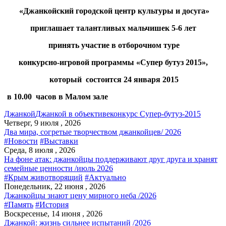
«Джанкойский городской центр культуры и досуга»
приглашает талантливых мальчишек 5-6 лет
принять участие в отборочном туре
конкурсно-игровой программы «Супер бутуз 2015»,
который состоится 24 января 2015
в 10.00 часов в Малом зале
Джанкой
Джанкой в объективе
конкурс Супер-бутуз-2015
Четверг, 9 июля , 2026
Два мира, согретые творчеством джанкойцев/ 2026
#Новости
#Выставки
Среда, 8 июля , 2026
На фоне атак: джанкойцы поддерживают друг друга и хранят
семейные ценности /июль 2026
#Крым животворящий
#Актуально
Понедельник, 22 июня , 2026
Джанкойцы знают цену мирного неба /2026
#Память
#История
Воскресенье, 14 июня , 2026
Джанкой: жизнь сильнее испытаний /2026