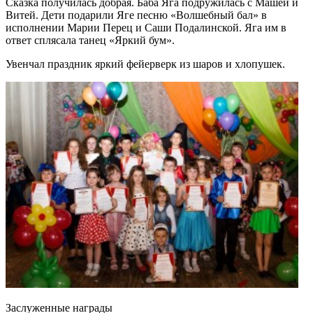
Сказка получилась добрая. Баба Яга подружилась с Машей и
Витей. Дети подарили Яге песню «Волшебный бал» в
исполнении Марии Перец и Саши Подалинской. Яга им в
ответ сплясала танец «Яркий бум».
Увенчал праздник яркий фейерверк из шаров и хлопушек.
Заслуженные награды