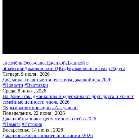
ансамбль Deca-dance
Джанкой
Джанкой в
объективе
Джанкойский ЦКиД
музыкальный театр Радуга
Четверг, 9 июля , 2026
Два мира, согретые творчеством джанкойцев/ 2026
#Новости
#Выставки
Среда, 8 июля , 2026
На фоне атак: джанкойцы поддерживают друг друга и хранят
семейные ценности /июль 2026
#Крым животворящий
#Актуально
Понедельник, 22 июня , 2026
Джанкойцы знают цену мирного неба /2026
#Память
#История
Воскресенье, 14 июня , 2026
Джанкой: жизнь сильнее испытаний /2026