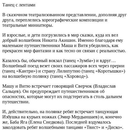
Танец с лентами
В сказочном театрализованном представлении, дополняя друг
друга, переплелись хореографические композиции и
театральные миниатюры.
И взрослые, и дети погрузились в мир сказки, куда их вел
добрый волшебник Никита Акишин. Именно благодаря ему
маленькие путешественники Маша и Витя убедились, как
прекрасен мир фантазии и как тесно он связан с реальностью.
Казалось бы, обычный вокзал (танец «Зумба») и вдруг…
Волшебный поезд везет своих пассажиров всех через прерии
(танец «Кантри») и страну Лилипутию (танец «Коротышки»)
на волшебную полянку (танец «Хоровод»).
Машу и Витю встречает говорящий Сверчок (Владислав
Сальцев). Он предупреждает путешественников об
опасностях, которые могут их подстерегать в столь дальнем
путешествии.
И, действительно, на полянке ребят встречает танцующая
Избушка на курьих ножках (Эмир Мердыншаев) и, конечно
же, Баба Яга (Елена Снедкова). Последней вздумалось
заколдовать ребят волшебными танцами «Твист» и «Диско».