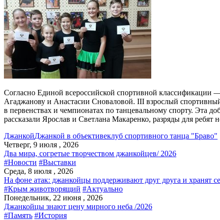
Согласно Единой всероссийской спортивной классификации — 
Агаджанову и Анастасии Сноваловой. III взрослый спортивны
в первенствах и чемпионатах по танцевальному спорту. Эта доб
рассказали Ярослав и Светлана Макаренко, разряды для ребят 
Джанкой
Джанкой в объективе
клуб спортивного танца "Браво"
Четверг, 9 июля , 2026
Два мира, согретые творчеством джанкойцев/ 2026
#Новости
#Выставки
Среда, 8 июля , 2026
На фоне атак: джанкойцы поддерживают друг друга и хранят с
#Крым животворящий
#Актуально
Понедельник, 22 июня , 2026
Джанкойцы знают цену мирного неба /2026
#Память
#История