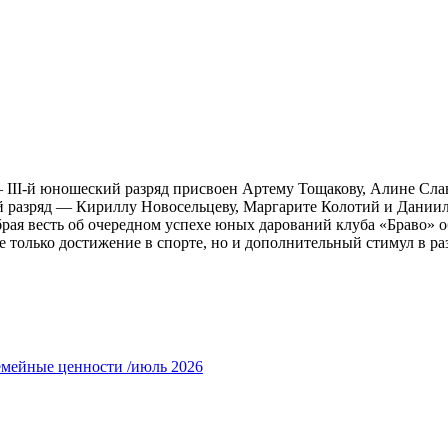
III-й юношеский разряд присвоен Артему Тощакову, Алине Слав
й разряд — Кириллу Новосельцеву, Маргарите Колотий и Дании
рая весть об очередном успехе юных дарований клуба «Браво» об
не только достижение в спорте, но и дополнительный стимул в 
емейные ценности /июль 2026