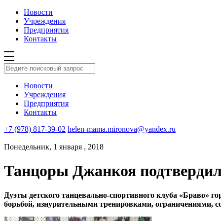
Новости
Учреждения
Предприятия
Контакты
Новости
Учреждения
Предприятия
Контакты
+7 (978) 817-39-02
helen-mama.mironova@yandex.ru
Понедельник, 1 января , 2018
Танцоры Джанкоя подтвердил
Дуэты детского танцевально-спортивного клуба «Браво» горо
борьбой, изнурительными тренировками, ограничениями, с