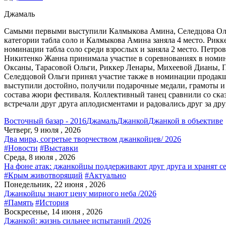
Джамаль
Самыми первыми выступили Калмыкова Амина, Селедцова Ольга
категории табла соло и Калмыкова Амина заняла 4 место. Рик
номинации табла соло среди взрослых и заняла 2 место. Петро
Никитенко Жанна принимала участие в соревнованиях в номина
Оксаны, Тарасовой Ольги, Риккер Ленары, Михеевой Дианы, 
Селедцовой Ольги принял участие также в номинации продакшн 
выступили достойно, получили подарочные медали, грамоты и
состава жюри фестиваля. Коллективный танец сравнили со ска
встречали друг друга аплодисментами и радовались друг за др
Восточный базар - 2016
Джамаль
Джанкой
Джанкой в объективе
Четверг, 9 июля , 2026
Два мира, согретые творчеством джанкойцев/ 2026
#Новости
#Выставки
Среда, 8 июля , 2026
На фоне атак: джанкойцы поддерживают друг друга и хранят с
#Крым животворящий
#Актуально
Понедельник, 22 июня , 2026
Джанкойцы знают цену мирного неба /2026
#Память
#История
Воскресенье, 14 июня , 2026
Джанкой: жизнь сильнее испытаний /2026