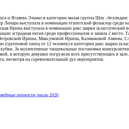
 и Ягьяева Эльмаз в категории малая группа Шоу –беллиданс и
кер Ленара выступала в номинации египетский фольклор среди н
вская Ирина выступала в номинации ракс шарки (классический во
ции эстрадная песня среди профессионалов и заняла 2 место. 
Петровской Ирины, Максумовой Ирины, Калмыковой Амины, Сле
(групповой танец от 12 человек) в категории ракс шарки (клас
 кубки. За коллективные танцевальные постановки конкурсантк
зкой, в которую девушки погрузили всех присутствующих в зале
уга, несмотря на соревновательный дух мероприятия.
емейные ценности /июль 2026