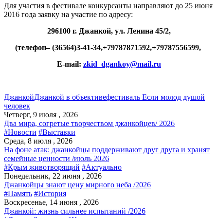
Для участия в фестивале конкурсанты направляют до 25 июня
2016 года заявку на участие по адресу:
296100 г. Джанкой, ул. Ленина 45/2,
(телефон– (36564)3-41-34,+79787871592,+79787556599,
Е-
mail
:
zkid
_
dgankoy
@
mail
.
ru
Джанкой
Джанкой в объективе
фестиваль Если молод душой
человек
Четверг, 9 июля , 2026
Два мира, согретые творчеством джанкойцев/ 2026
#Новости
#Выставки
Среда, 8 июля , 2026
На фоне атак: джанкойцы поддерживают друг друга и хранят
семейные ценности /июль 2026
#Крым животворящий
#Актуально
Понедельник, 22 июня , 2026
Джанкойцы знают цену мирного неба /2026
#Память
#История
Воскресенье, 14 июня , 2026
Джанкой: жизнь сильнее испытаний /2026