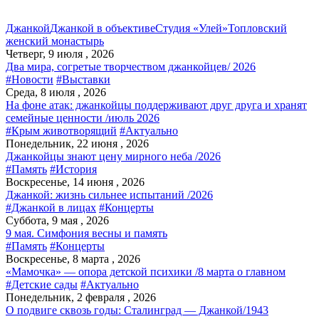
Джанкой
Джанкой в объективе
Студия «Улей»
Топловский
женский монастырь
Четверг, 9 июля , 2026
Два мира, согретые творчеством джанкойцев/ 2026
#Новости
#Выставки
Среда, 8 июля , 2026
На фоне атак: джанкойцы поддерживают друг друга и хранят
семейные ценности /июль 2026
#Крым животворящий
#Актуально
Понедельник, 22 июня , 2026
Джанкойцы знают цену мирного неба /2026
#Память
#История
Воскресенье, 14 июня , 2026
Джанкой: жизнь сильнее испытаний /2026
#Джанкой в лицах
#Концерты
Суббота, 9 мая , 2026
9 мая. Симфония весны и память
#Память
#Концерты
Воскресенье, 8 марта , 2026
«Мамочка» — опора детской психики /8 марта о главном
#Детские сады
#Актуально
Понедельник, 2 февраля , 2026
О подвиге сквозь годы: Сталинград — Джанкой/1943