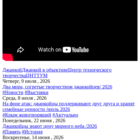
Джанкой
Джанкой в объективе
Центр технического
творчества
ЦНТТУМ
Четверг, 9 июля , 2026
Два мира, согретые творчеством джанкойцев/ 2026
#Новости
#Выставки
Среда, 8 июля , 2026
На фоне атак: джанкойцы поддерживают друг друга и хранят
семейные ценности /июль 2026
#Крым животворящий
#Актуально
Понедельник, 22 июня , 2026
Джанкойцы знают цену мирного неба /2026
#Память
#История
Воскресенье, 14 июня , 2026