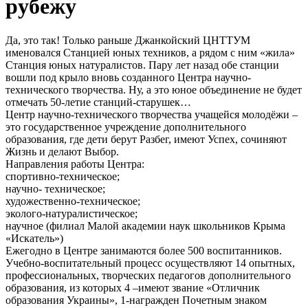
рубежу
Да, это так! Только раньше Джанкойский ЦНТТУМ
именовался Станцией юных техников, а рядом с ним «жила»
Станция юных натуралистов. Пару лет назад обе станции
вошли под крыло вновь созданного Центра научно-
технического творчества. Ну, а это юное объединение не будет
отмечать 50-летие станций-старушек…
Центр научно-технического творчества учащейся молодёжи –
это государственное учреждение дополнительного
образования, где дети берут Разбег, имеют Успех, сочиняют
Жизнь и делают Выбор.
Направления работы Центра:
спортивно-техническое;
научно- техническое;
художественно-техническое;
эколого-натуралистическое;
научное (филиал Малой академии наук школьников Крыма
«Искатель»)
Ежегодно в Центре занимаются более 500 воспитанников.
Учебно-воспитательный процесс осуществляют 14 опытных,
профессиональных, творческих педагогов дополнительного
образования, из которых 4 –имеют звание «Отличник
образования Украины», 1-награжден Почетным знаком