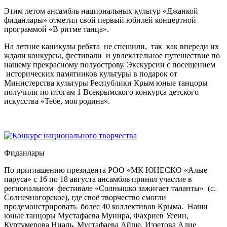
Этим летом ансамбль национальных культур «Джанкой
фиданлары» отметил свой первый юбилей концертной
программой «В ритме танца».
На летние каникулы ребята не спешили, так как впереди их
ждали конкурсы, фестивали и увлекательное путешествие по
нашему прекрасному полуострову. Экскурсии с посещением
исторических памятников культуры в подарок от
Министерства культуры Республики Крым юные танцоры
получили по итогам 1 Всекрымского конкурса детского
искусства «Тебе, моя родина».
Фиданлары
По приглашению президента РОО «МК ЮНЕСКО «Алые
паруса» с 16 по 18 августа ансамбль принял участие в
региональном фестивале «Солнышко зажигает таланты» (с.
Солнечногорское), где своё творчество смогли
продемонстрировать более 40 коллективов Крыма. Наши
юные танцоры Мустафаева Мунира, Фахриев Усеин,
Куртумерова Ниаль, Мустафаева Айше, Иззетова Алие