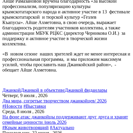
Айше Рамазановой вручена благодарность «За высокий
профессинализм, популяризацию культуры
крымскотатарского народа и активное участие в 13 фестивале
крымскотатарской и тюрской культур «Гезлев
Къапусы». Айше Ахметовна, в свою очередь, выражает
благодарность родителям участников коллектива, а также
администрации МБУК РЦКС (директор Черникова О.И.) за
поддержку и активное участие в творческой жизни
коллектива.
«В новом сезоне наших зрителей ждет не менее интересная и
профессиональная программа, и мы приложим максимум
усилий, чтобы прославить наш Джанкойский район», -
обещает Айше Ахметовна.
Джанкой
Джанкой в объективе
Джанкой фиданлары
Четверг, 9 июля , 2026
Два мира, согретые творчеством джанкойцев/ 2026
#Новости
#Выставки
Среда, 8 июля , 2026
На фоне атак: джанкойцы поддерживают друг друга и хранят
семейные ценности /июль 2026
#Крым животворящий
#Актуально
Понедельник, 22 июня , 2026