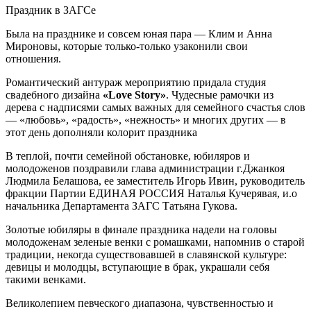
Праздник в ЗАГСе
Была на празднике и совсем юная пара — Клим и Анна
Мироновы, которые только-только узаконили свои
отношения.
Романтический антураж мероприятию придала студия
свадебного дизайна
«Love Story»
. Чудесные рамочки из
дерева с надписями самых важных для семейного счастья слов
— «любовь», «радость», «нежность» и многих других — в
этот день дополняли колорит праздника
В теплой, почти семейной обстановке, юбиляров и
молодоженов поздравили глава администрации г.Джанкоя
Людмила Белашова, ее заместитель Игорь Ивин, руководитель
фракции Партии ЕДИНАЯ РОССИЯ Наталья Кучерявая, и.о
начальника Департамента ЗАГС Татьяна Гукова.
Золотые юбиляры в финале праздника надели на головы
молодоженам зеленые венки с ромашками, напомнив о старой
традиции, некогда существовавшей в славянской культуре:
девицы и молодцы, вступающие в брак, украшали себя
такими венками.
Великолепием певческого диапазона, чувственностью и