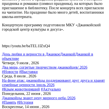
праздника и ромашки (символ праздника), на которых было
приглашение в библиотеку. После концерта всех пригласили
на чаепитие. На празднике было много детей, воспитанники
школы-интерната.
Концертную программу подготовили МКУ «Джанкойский
городской центр культуры и досуга».
https://youtu.be/baTEL1IZxQ4
День любви и верности в Джанкое
Джанкой
Джанкой в
объективе
Четверг, 9 июля , 2026
Два мира, согретые творчеством джанкойцев/ 2026
#Новости
#Выставки
Среда, 8 июля , 2026
На фоне атак: джанкойцы поддерживают друг друга и хранят
семейные ценности /июль 2026
#Крым животворящий
#Актуально
Понедельник, 22 июня , 2026
Джанкойцы знают цену мирного неба /2026
#Память
#История
Воскресенье, 14 июня , 2026