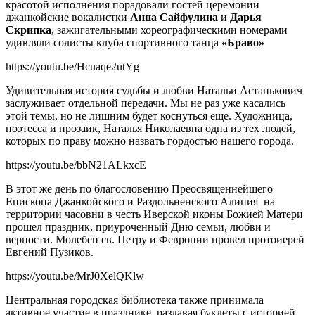
красотой исполнения порадовали гостей церемонии
джанкойские вокалистки
Анна Сайфулина
и
Дарья
Скрипка
, зажигательными хореографическими номерами
удивляли солисты клуба спортивного танца
«Браво»
https://youtu.be/Hcuaqe2utYg
Удивительная история судьбы и любви Натальи Астанькович
заслуживает отдельной передачи. Мы не раз уже касались
этой темы, но не лишним будет коснуться еще. Художница,
поэтесса и прозаик, Наталья Николаевна одна из тех людей,
которых по праву можно назвать гордостью нашего города.
https://youtu.be/bbN21ALkxcE
В этот же день по благословению Преосвященнейшего
Епископа Джанкойского и Раздольненского Алипия на
территории часовни в честь Иверской иконы Божией Матери
прошел праздник, приуроченный Дню семьи, любви и
верности. Молебен св. Петру и Февронии провел протоиерей
Евгений Пузиков.
https://youtu.be/MrJ0XelQKlw
Центральная городская библиотека также принимала
активное участие в празднике, раздавая буклеты с историей