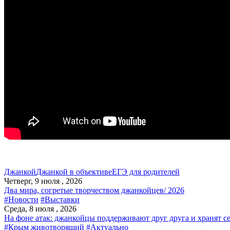
Джанкой
Джанкой в объективе
ЕГЭ для родителей
Четверг, 9 июля , 2026
Два мира, согретые творчеством джанкойцев/ 2026
#Новости
#Выставки
Среда, 8 июля , 2026
На фоне атак: джанкойцы поддерживают друг друга и хранят с
#Крым животворящий
#Актуально