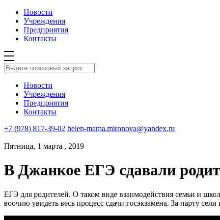
Новости
Учреждения
Предприятия
Контакты
Новости
Учреждения
Предприятия
Контакты
+7 (978) 817-39-02
helen-mama.mironova@yandex.ru
Пятница, 1 марта , 2019
В Джанкое ЕГЭ сдавали роди
ЕГЭ для родителей. О таком виде взаимодействия семьи и шк
воочию увидеть весь процесс сдачи госэкзамена. За парту сели