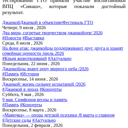
тестировании ГТО приняли участие воспитанники
ВПЦ «Сиваш», которые показали достойный
результат.
Джанкой
Джанкой в объективе
Фестиваль ГТО
Четверг, 9 июля , 2026
Два мира, согретые творчеством джанкойцев/ 2026
#Новости
#Выставки
Среда, 8 июля , 2026
На фоне атак: джанкойцы поддерживают друг друга и хранят
семейные ценности /июль 2026
#Крым животворящий
#Актуально
Понедельник, 22 июня , 2026
Джанкойцы знают цену мирного неба /2026
#Память
#История
Воскресенье, 14 июня , 2026
Джанкой: жизнь сильнее испытаний /2026
#Джанкой в лицах
#Концерты
Суббота, 9 мая , 2026
9 мая. Симфония весны и память
#Память
#Концерты
Воскресенье, 8 марта , 2026
«Мамочка» — опора детской психики /8 марта о главном
#Детские сады
#Актуально
Понедельник, 2 февраля , 2026