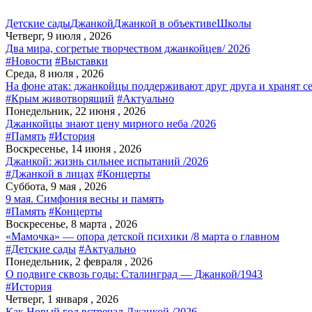
Детские сады
Джанкой
Джанкой в объективе
Школы
Четверг, 9 июля , 2026
Два мира, согретые творчеством джанкойцев/ 2026
#Новости
#Выставки
Среда, 8 июля , 2026
На фоне атак: джанкойцы поддерживают друг друга и хранят с
#Крым животворящий
#Актуально
Понедельник, 22 июня , 2026
Джанкойцы знают цену мирного неба /2026
#Память
#История
Воскресенье, 14 июня , 2026
Джанкой: жизнь сильнее испытаний /2026
#Джанкой в лицах
#Концерты
Суббота, 9 мая , 2026
9 мая. Симфония весны и память
#Память
#Концерты
Воскресенье, 8 марта , 2026
«Мамочка» — опора детской психики /8 марта о главном
#Детские сады
#Актуально
Понедельник, 2 февраля , 2026
О подвиге сквозь годы: Сталинград — Джанкой/1943
#История
Четверг, 1 января , 2026
Как Новый год встречал Джанкой /2026