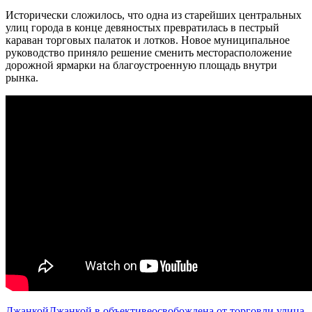
Исторически сложилось, что одна из старейших центральных
улиц города в конце девяностых превратилась в пестрый
караван торговых палаток и лотков. Новое муниципальное
руководство приняло решение сменить месторасположение
дорожной ярмарки на благоустроенную площадь внутри
рынка.
Джанкой
Джанкой в объективе
освобождена от торговли улица