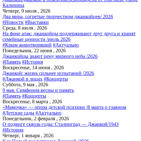
Калинина
Четверг, 9 июля , 2026
Два мира, согретые творчеством джанкойцев/ 2026
#Новости
#Выставки
Среда, 8 июля , 2026
На фоне атак: джанкойцы поддерживают друг друга и хранят
семейные ценности /июль 2026
#Крым животворящий
#Актуально
Понедельник, 22 июня , 2026
Джанкойцы знают цену мирного неба /2026
#Память
#История
Воскресенье, 14 июня , 2026
Джанкой: жизнь сильнее испытаний /2026
#Джанкой в лицах
#Концерты
Суббота, 9 мая , 2026
9 мая. Симфония весны и память
#Память
#Концерты
Воскресенье, 8 марта , 2026
«Мамочка» — опора детской психики /8 марта о главном
#Детские сады
#Актуально
Понедельник, 2 февраля , 2026
О подвиге сквозь годы: Сталинград — Джанкой/1943
#История
Четверг, 1 января , 2026