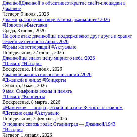
Джанкой
Джанкой в объективе
открытие скейт-площадки в
Джанкое
Четверг, 9 июля , 2026
Два мира, согретые творчеством джанкойцев/ 2026
#Новости
#Выставки
Среда, 8 июля , 2026
На фоне атак: джанкойцы поддерживают друг друга и хранят
семейные ценности /июль 2026
#Крым животворящий
#Актуально
Понедельник, 22 июня , 2026
Джанкойцы знают цену мирного неба /2026
#Память
#История
Воскресенье, 14 июня , 2026
Джанкой: жизнь сильнее испытаний /2026
#Джанкой в лицах
#Концерты
Суббота, 9 мая , 2026
9 мая. Симфония весны и память
#Память
#Концерты
Воскресенье, 8 марта , 2026
«Мамочка» — опора детской психики /8 марта о главном
#Детские сады
#Актуально
Понедельник, 2 февраля , 2026
О подвиге сквозь годы: Сталинград — Джанкой/1943
#История
Четверг, 1 января , 2026