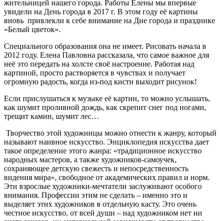
жительницей нашего города. Работы Елены мы впервые
увидели на День города в 2017 г. В этом году её картины
вновь привлекли к себе внимание на Дне города и празднике
«Белый цветок».
Специального образования она не имеет. Рисовать начала в
2012 году. Елена Павловна рассказала, что самое важное для
неё это передать на холсте своё настроение. Работая над
картиной, просто растворяется в чувствах и получает
огромную радость, когда из-под кисти выходит рисунок!
Если прислушаться к музыке её картин, то можно услышать,
как шумит проливной дождь, как скрепит снег под ногами,
трещит камин, шумит лес…
Творчество этой художницы можно отнести к жанру, который
называют наивное искусство. Энциклопедия искусства дает
такое определение этого жанра: «традиционное искусство
народных мастеров, а также художников-самоучек,
сохраняющее детскую свежесть и непосредственность
видения мира», свободное от академических правил и норм.
Эти взрослые художники-мечтатели заслуживают особого
внимания. Профессии этим не сделать – именно это и
выделяет этих художников в отдельную касту. Это очень
честное искусство, от всей души – над художником нет ни