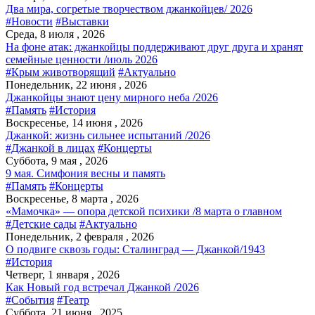
Два мира, согретые творчеством джанкойцев/ 2026
#Новости
#Выставки
Среда, 8 июля , 2026
На фоне атак: джанкойцы поддерживают друг друга и хранят
семейные ценности /июль 2026
#Крым животворящий
#Актуально
Понедельник, 22 июня , 2026
Джанкойцы знают цену мирного неба /2026
#Память
#История
Воскресенье, 14 июня , 2026
Джанкой: жизнь сильнее испытаний /2026
#Джанкой в лицах
#Концерты
Суббота, 9 мая , 2026
9 мая. Симфония весны и память
#Память
#Концерты
Воскресенье, 8 марта , 2026
«Мамочка» — опора детской психики /8 марта о главном
#Детские сады
#Актуально
Понедельник, 2 февраля , 2026
О подвиге сквозь годы: Сталинград — Джанкой/1943
#История
Четверг, 1 января , 2026
Как Новый год встречал Джанкой /2026
#События
#Театр
Суббота, 21 июня , 2025