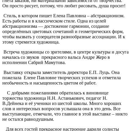
гнета заказов, ни материальной зависимости от творчества.
Он просто рисует, потому, что любит рисовать, душа просит!
Стиль, в котором пишет Елена Павловна – абстракционизм.
Есть работы и в классическом стиле. Одна из целей
абстракционизма — достижение гармонии, создание
определённых цветовых сочетаний и геометрических форм,
чтобы вызвать у созерцателя разнообразные ассоциации. И к
этому стремится художница.
Встреча художницы со зрителями, в центре культуры и досуга
началась со звуков прекрасного вальса Андре Жеро в
исполнении Сабрий Мамутова.
Выставку открыла заместитель директора Е.П. Луць. Она
пожелала Елене Павловне творческих успехов и отметила
необычность и насыщенность цветом её работ.
С добрыми пожеланиями обратилась к виновнице
торжества художница Н.Н. Астанькович, педагог Н.
В.Дейнека и её ученики из шестой школы. Много хороших
слов и интересных вопросов услышала она в это день. Все
выступающие, отмечали, что главное в этой выставке – никто
не остался равнодушным.
Для всех гостей прекрасное настроение дарили солисты