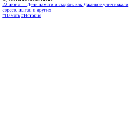
22 июня — День памяти и скорби: как Джанкое уничтожали
евреев, цыган и других
#Память
#История