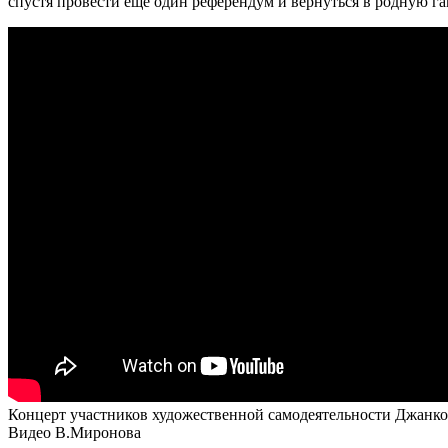
спустя провести еще один референдум и вернуться в родную га
Концерт участников художественной самодеятельности Джанк
Видео В.Миронова