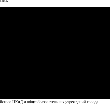
вань.
ойского ЦКиД и общеобразовательных учреждений города.