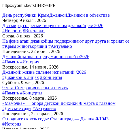
https://youtu.be/rsJIHR9aIFE
День республики Крым
Джанкой
Джанкой в объективе
Четверг, 9 июля , 2026
Два мира, согретые творчеством джанкойцев/ 2026
#Новости
#Выставки
Среда, 8 июля , 2026
На фоне атак: джанкойцы поддерживают друг друга и хранят с
#Крым животворящий
#Актуально
Понедельник, 22 июня , 2026
Джанкойцы знают цену мирного неба /2026
#Память
#История
Воскресенье, 14 июня , 2026
Джанкой: жизнь сильнее испытаний /2026
#Джанкой в лицах
#Концерты
Суббота, 9 мая , 2026
9 мая. Симфония весны и память
#Память
#Концерты
Воскресенье, 8 марта , 2026
«Мамочка» — опора детской психики /8 марта о главном
#Детские сады
#Актуально
Понедельник, 2 февраля , 2026
О подвиге сквозь годы: Сталинград — Джанкой/1943
#История