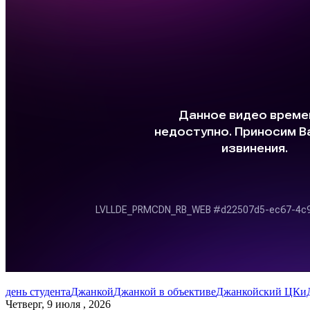
день студента
Джанкой
Джанкой в объективе
Джанкойский ЦКи
Четверг, 9 июля , 2026