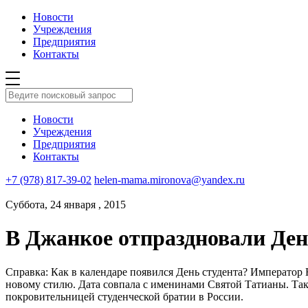
Новости
Учреждения
Предприятия
Контакты
Новости
Учреждения
Предприятия
Контакты
+7 (978) 817-39-02
helen-mama.mironova@yandex.ru
Суббота, 24 января , 2015
В Джанкое отпраздновали Ден
Справка: Как в календаре появился День студента? Император 
новому стилю.
Дата совпала с именинами Святой Татианы. Так ж
покровительницей студенческой братии в России.