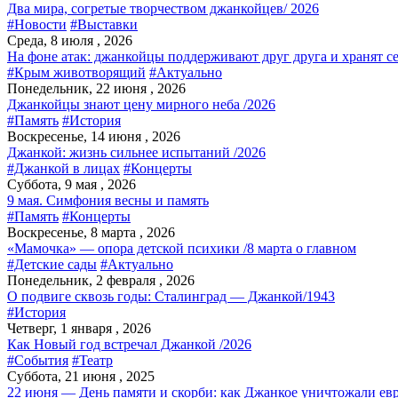
Два мира, согретые творчеством джанкойцев/ 2026
#Новости
#Выставки
Среда, 8 июля , 2026
На фоне атак: джанкойцы поддерживают друг друга и хранят с
#Крым животворящий
#Актуально
Понедельник, 22 июня , 2026
Джанкойцы знают цену мирного неба /2026
#Память
#История
Воскресенье, 14 июня , 2026
Джанкой: жизнь сильнее испытаний /2026
#Джанкой в лицах
#Концерты
Суббота, 9 мая , 2026
9 мая. Симфония весны и память
#Память
#Концерты
Воскресенье, 8 марта , 2026
«Мамочка» — опора детской психики /8 марта о главном
#Детские сады
#Актуально
Понедельник, 2 февраля , 2026
О подвиге сквозь годы: Сталинград — Джанкой/1943
#История
Четверг, 1 января , 2026
Как Новый год встречал Джанкой /2026
#События
#Театр
Суббота, 21 июня , 2025
22 июня — День памяти и скорби: как Джанкое уничтожали евр