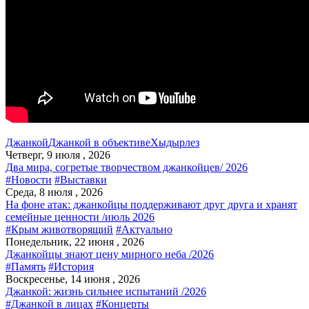
Джанкой
Джанкой в объективе
Хыдырлез
Четверг, 9 июля , 2026
Два мира, согретые творчеством джанкойцев/ 2026
#Новости
#Выставки
Среда, 8 июля , 2026
На фоне атак: джанкойцы поддерживают друг друга и хранят
семейные ценности /июль 2026
#Крым животворящий
#Актуально
Понедельник, 22 июня , 2026
Джанкойцы знают цену мирного неба /2026
#Память
#История
Воскресенье, 14 июня , 2026
Джанкой: жизнь сильнее испытаний /2026
#Джанкой в лицах
#Концерты