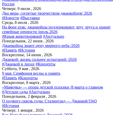
России
Четверг, 9 июля , 2026
Два мира, согретые творчеством джанкойцев/ 2026
#Новости
#Выставки
Среда, 8 июля , 2026
На фоне атак: джанкойцы поддерживают друг друга и хранят
семейные ценности /июль 2026
#Крым животворящий
#Актуально
Понедельник, 22 июня , 2026
Джанкойцы знают цену мирного неба /2026
#Память
#История
Воскресенье, 14 июня , 2026
Джанкой: жизнь сильнее испытаний /2026
#Джанкой в лицах
#Концерты
Суббота, 9 мая , 2026
9 мая. Симфония весны и память
#Память
#Концерты
Воскресенье, 8 марта , 2026
«Мамочка» — опора детской психики /8 марта о главном
#Детские сады
#Актуально
Понедельник, 2 февраля , 2026
О подвиге сквозь годы: Сталинград — Джанкой/1943
#История
Четверг, 1 января , 2026
Как Новый год встречал Джанкой /2026