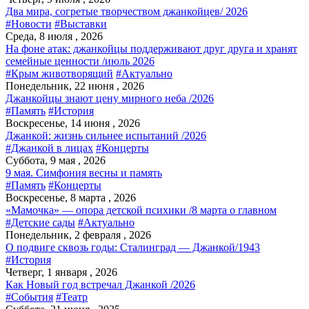
Два мира, согретые творчеством джанкойцев/ 2026
#Новости
#Выставки
Среда, 8 июля , 2026
На фоне атак: джанкойцы поддерживают друг друга и хранят
семейные ценности /июль 2026
#Крым животворящий
#Актуально
Понедельник, 22 июня , 2026
Джанкойцы знают цену мирного неба /2026
#Память
#История
Воскресенье, 14 июня , 2026
Джанкой: жизнь сильнее испытаний /2026
#Джанкой в лицах
#Концерты
Суббота, 9 мая , 2026
9 мая. Симфония весны и память
#Память
#Концерты
Воскресенье, 8 марта , 2026
«Мамочка» — опора детской психики /8 марта о главном
#Детские сады
#Актуально
Понедельник, 2 февраля , 2026
О подвиге сквозь годы: Сталинград — Джанкой/1943
#История
Четверг, 1 января , 2026
Как Новый год встречал Джанкой /2026
#События
#Театр