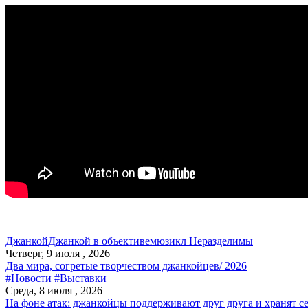
Джанкой
Джанкой в объективе
мюзикл Неразделимы
Четверг, 9 июля , 2026
Два мира, согретые творчеством джанкойцев/ 2026
#Новости
#Выставки
Среда, 8 июля , 2026
На фоне атак: джанкойцы поддерживают друг друга и хранят с