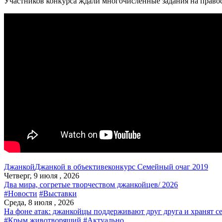
Участников конкурса ждали многочисленные задания на правос
Джанкой
Джанкой в объективе
конкурс Семейный очаг 2019
Четверг, 9 июля , 2026
Два мира, согретые творчеством джанкойцев/ 2026
#Новости
#Выставки
Среда, 8 июля , 2026
На фоне атак: джанкойцы поддерживают друг друга и хранят с
#Крым животворящий
#Актуально