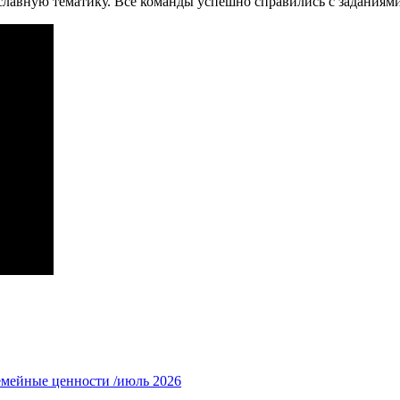
лавную тематику. Все команды успешно справились с заданиями
емейные ценности /июль 2026