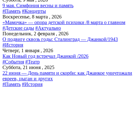
9 мая. Симфония весны и память
#Память
#Концерты
Воскресенье, 8 марта , 2026
«Мамочка» — опора детской психики /8 марта о главном
#Детские сады
#Актуально
Понедельник, 2 февраля , 2026
О подвиге сквозь годы: Сталинград — Джанкой/1943
#История
Четверг, 1 января , 2026
Как Новый год встречал Джанкой /2026
#События
#Театр
Суббота, 21 июня , 2025
22 июня — День памяти и скорби: как Джанкое уничтожали
евреев, цыган и других
#Память
#История