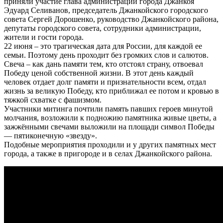
приняли участие глава администрации города Джанкоя
Эдуард Селиванов, председатель Джанкойского городского
совета Сергей Дорошенко, руководство Джанкойского района,
депутаты городского совета, сотрудники администрации,
жители и гости города.
22 июня – это трагическая дата для России, для каждой ее
семьи. Поэтому день проходит без громких слов и салютов.
Свеча – как дань памяти тем, кто отстоял страну, отвоевал
Победу ценой собственной жизни. В этот день каждый
человек отдает долг памяти и признательности всем, отдал
жизнь за великую Победу, кто приближал ее потом и кровью в
тяжкой схватке с фашизмом.
Участники митинга почтили память павших героев минутой
молчания, возложили к подножию памятника живые цветы, а
зажжёнными свечами выложили на площади символ Победы
— пятиконечную «звезду».
Подобные мероприятия проходили и у других памятных мест
города, а также в пригороде и в селах Джанкойского района.