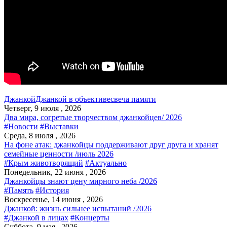
Джанкой
Джанкой в объективе
свеча памяти
Четверг, 9 июля , 2026
Два мира, согретые творчеством джанкойцев/ 2026
#Новости
#Выставки
Среда, 8 июля , 2026
На фоне атак: джанкойцы поддерживают друг друга и хранят
семейные ценности /июль 2026
#Крым животворящий
#Актуально
Понедельник, 22 июня , 2026
Джанкойцы знают цену мирного неба /2026
#Память
#История
Воскресенье, 14 июня , 2026
Джанкой: жизнь сильнее испытаний /2026
#Джанкой в лицах
#Концерты
Суббота, 9 мая , 2026