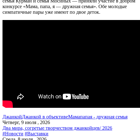
семья Курман и семья Мосиных — приняли участие в добром
конкурсе «Мама, папа, я — дружная семья». Обе молодые
симпатичные пары уже имеют по двое деток.
Джанкой
Джанкой в объективе
Мама
папа
я - дружная семья
Четверг, 9 июля , 2026
Два мира, согретые творчеством джанкойцев/ 2026
#Новости
#Выставки
Среда, 8 июля , 2026