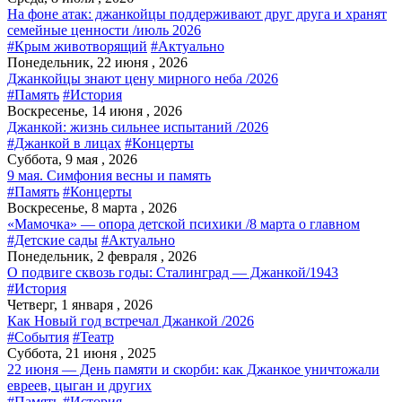
На фоне атак: джанкойцы поддерживают друг друга и хранят
семейные ценности /июль 2026
#Крым животворящий
#Актуально
Понедельник, 22 июня , 2026
Джанкойцы знают цену мирного неба /2026
#Память
#История
Воскресенье, 14 июня , 2026
Джанкой: жизнь сильнее испытаний /2026
#Джанкой в лицах
#Концерты
Суббота, 9 мая , 2026
9 мая. Симфония весны и память
#Память
#Концерты
Воскресенье, 8 марта , 2026
«Мамочка» — опора детской психики /8 марта о главном
#Детские сады
#Актуально
Понедельник, 2 февраля , 2026
О подвиге сквозь годы: Сталинград — Джанкой/1943
#История
Четверг, 1 января , 2026
Как Новый год встречал Джанкой /2026
#События
#Театр
Суббота, 21 июня , 2025
22 июня — День памяти и скорби: как Джанкое уничтожали
евреев, цыган и других
#Память
#История