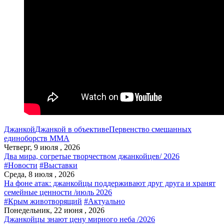
Джанкой
Джанкой в объективе
Первенство смешанных
единоборств ММА
Четверг, 9 июля , 2026
Два мира, согретые творчеством джанкойцев/ 2026
#Новости
#Выставки
Среда, 8 июля , 2026
На фоне атак: джанкойцы поддерживают друг друга и хранят
семейные ценности /июль 2026
#Крым животворящий
#Актуально
Понедельник, 22 июня , 2026
Джанкойцы знают цену мирного неба /2026