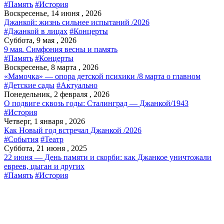
#Память
#История
Воскресенье, 14 июня , 2026
Джанкой: жизнь сильнее испытаний /2026
#Джанкой в лицах
#Концерты
Суббота, 9 мая , 2026
9 мая. Симфония весны и память
#Память
#Концерты
Воскресенье, 8 марта , 2026
«Мамочка» — опора детской психики /8 марта о главном
#Детские сады
#Актуально
Понедельник, 2 февраля , 2026
О подвиге сквозь годы: Сталинград — Джанкой/1943
#История
Четверг, 1 января , 2026
Как Новый год встречал Джанкой /2026
#События
#Театр
Суббота, 21 июня , 2025
22 июня — День памяти и скорби: как Джанкое уничтожали
евреев, цыган и других
#Память
#История