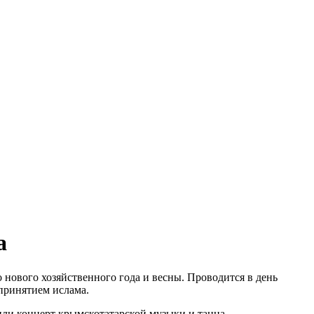
а
 нового хозяйственного года и весны. Проводится в день
 принятием ислама.
или концерт крымскотатарской музыки и танца.