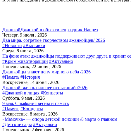
Джанкой
Джанкой в объективе
праздник Наврез
Четверг, 9 июля , 2026
Два мира, согретые творчеством джанкойцев/ 2026
#Новости
#Выставки
Среда, 8 июля , 2026
На фоне атак: джанкойцы поддерживают друг друга и хранят с
#Крым животворящий
#Актуально
Понедельник, 22 июня , 2026
Джанкойцы знают цену мирного неба /2026
#Память
#История
Воскресенье, 14 июня , 2026
Джанкой: жизнь сильнее испытаний /2026
#Джанкой в лицах
#Концерты
Суббота, 9 мая , 2026
9 мая. Симфония весны и память
#Память
#Концерты
Воскресенье, 8 марта , 2026
«Мамочка» — опора детской психики /8 марта о главном
#Детские сады
#Актуально
Понедельник, 2 февраля , 2026