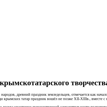
 крымскотатарского творчеств
народов, древний праздник земледельцев, отмечается как начало
ди крымских татар праздник вошёл не позже XII-XIIIв., вместе с
и досуга участники художественной самодеятельности подготов