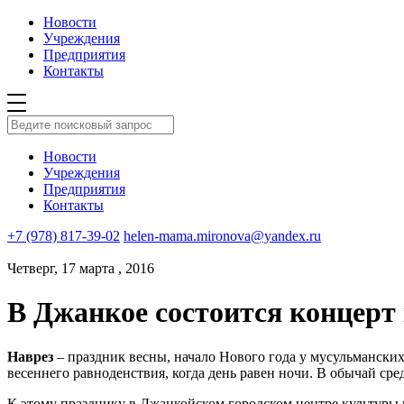
Новости
Учреждения
Предприятия
Контакты
Новости
Учреждения
Предприятия
Контакты
+7 (978) 817-39-02
helen-mama.mironova@yandex.ru
Четверг, 17 марта , 2016
В Джанкое состоится концерт
Наврез
– праздник весны, начало Нового года у мусульманских 
весеннего равноденствия, когда день равен ночи. В обычай сре
К этому празднику в Джанкойском городском центре культуры 