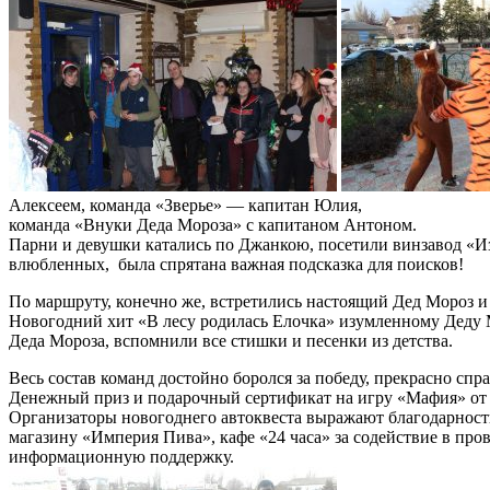
Алексеем, команда «Зверье» — капитан Юлия,
команда «Внуки Деда Мороза» с капитаном Антоном.
Парни и девушки катались по Джанкою, посетили винзавод «Изу
влюбленных, была спрятана важная подсказка для поисков!
По маршруту, конечно же, встретились настоящий Дед Мороз и 
Новогодний хит «В лесу родилась Елочка» изумленному Деду М
Деда Мороза, вспомнили все стишки и песенки из детства.
Весь состав команд достойно боролся за победу, прекрасно сп
Денежный приз и подарочный сертификат на игру «Мафия» от 
Организаторы новогоднего автоквеста выражают благодарность
магазину «Империя Пива», кафе «24 часа» за содействие в пр
информационную поддержку.