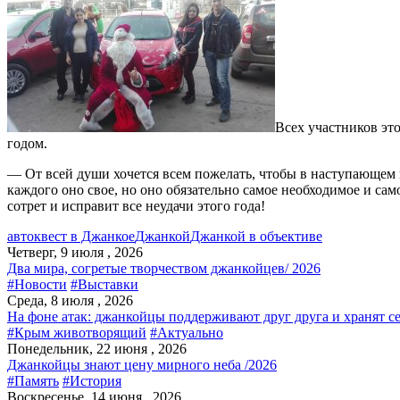
Всех участников эт
годом.
— От всей души хочется всем пожелать, чтобы в наступающем 
каждого оно свое, но оно обязательно самое необходимое и са
сотрет и исправит все неудачи этого года!
автоквест в Джанкое
Джанкой
Джанкой в объективе
Четверг, 9 июля , 2026
Два мира, согретые творчеством джанкойцев/ 2026
#Новости
#Выставки
Среда, 8 июля , 2026
На фоне атак: джанкойцы поддерживают друг друга и хранят с
#Крым животворящий
#Актуально
Понедельник, 22 июня , 2026
Джанкойцы знают цену мирного неба /2026
#Память
#История
Воскресенье, 14 июня , 2026