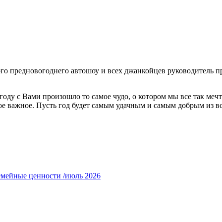
ого предновогоднего автошоу и всех джанкойцев руководитель п
году с Вами произошло то самое чудо, о котором мы все так ме
мое важное. Пусть год будет самым удачным и самым добрым из в
емейные ценности /июль 2026