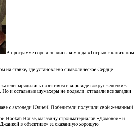
В программе соревновались: команда «Тигры» с капитаном
м на ставке, где установлено символическое Сердце
скатели зарядились позитивом в хороводе вокруг «елочки».
 Но и остальные шумахеры не подвели: отгадали все загадки
о главе с автоледи Юлией! Победители получили свой желанный
ной Hookah House, магазину стройматериалов «Домовой» и
 «Джанкой в объективе» за оказанную хорошую