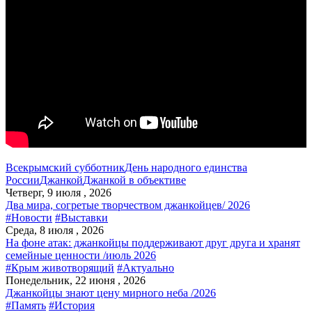
Всекрымский субботник
День народного единства
России
Джанкой
Джанкой в объективе
Четверг, 9 июля , 2026
Два мира, согретые творчеством джанкойцев/ 2026
#Новости
#Выставки
Среда, 8 июля , 2026
На фоне атак: джанкойцы поддерживают друг друга и хранят
семейные ценности /июль 2026
#Крым животворящий
#Актуально
Понедельник, 22 июня , 2026
Джанкойцы знают цену мирного неба /2026
#Память
#История