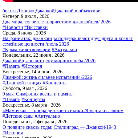
бокс в Джанкое
Джанкой
Джанкой в объективе
Четверг, 9 июля , 2026
Два мира, согретые творчеством джанкойцев/ 2026
#Новости
#Выставки
Среда, 8 июля , 2026
На фоне атак: джанкойцы поддерживают друг друга и хранят
семейные ценности /июль 2026
#Крым животворящий
#Актуально
Понедельник, 22 июня , 2026
Джанкойцы знают цену мирного неба /2026
#Память
#История
Воскресенье, 14 июня , 2026
Джанкой: жизнь сильнее испытаний /2026
#Джанкой в лицах
#Концерты
Суббота, 9 мая , 2026
9 мая. Симфония весны и память
#Память
#Концерты
Воскресенье, 8 марта , 2026
«Мамочка» — опора детской психики /8 марта о главном
#Детские сады
#Актуально
Понедельник, 2 февраля , 2026
О подвиге сквозь годы: Сталинград — Джанкой/1943
#История