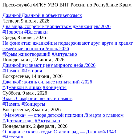
Пресс-служба ФГКУ УВО ВНГ России по Республике Крым
Джанкой
Джанкой в объективе
розыск
Четверг, 9 июля , 2026
Два мира, согретые творчеством джанкойцев/ 2026
#Новости
#Выставки
Среда, 8 июля , 2026
На фоне атак: джанкойцы поддерживают друг друга и хранят
семейные ценности /июль 2026
#Крым животворящий
#Актуально
Понедельник, 22 июня , 2026
Джанкойцы знают цену мирного неба /2026
#Память
#История
Воскресенье, 14 июня , 2026
Джанкой: жизнь сильнее испытаний /2026
#Джанкой в лицах
#Концерты
Суббота, 9 мая , 2026
9 мая. Симфония весны и память
#Память
#Концерты
Воскресенье, 8 марта , 2026
«Мамочка» — опора детской психики /8 марта о главном
#Детские сады
#Актуально
Понедельник, 2 февраля , 2026
О подвиге сквозь годы: Сталинград — Джанкой/1943
#История