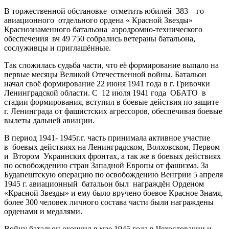
В торжественной обстановке отметить юбилей 383 – го
авиационного отдельного ордена « Красной Звезды»
Краснознаменного батальона аэродромно-технического
обеспечения вч 49 750 собрались ветераны батальона,
сослуживцы и приглашённые.
Так сложилась судьба части, что её формирование выпало на
первые месяцы Великой Отечественной войны. Батальон
начал своё формирование 22 июня 1941 года в г. Гривочки
Ленинградской области. С 12 июля 1941 года ОБАТО в
стадии формирования, вступил в боевые действия по защите
г. Ленинграда от фашистских агрессоров, обеспечивая боевые
вылеты дальней авиации.
В период 1941- 1945г.г. часть принимала активное участие
в боевых действиях на Ленинградском, Волховском, Первом
и Втором Украинских фронтах, а так же в боевых действиях
по освобождению стран Западной Европы от фашизма. За
Будапештскую операцию по освобождению Венгрии 5 апреля
1945 г. авиационный батальон был награждён Орденом
«Красной Звезды» и ему было вручено боевое Красное Знамя,
более 300 человек личного состава части были награждены
орденами и медалями.
Войну батальон окончил в мае 1945 года в Чехословакии и