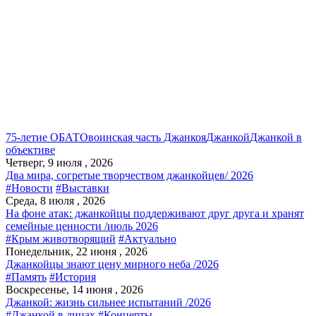
75-летие ОБАТО
воинская часть Джанкоя
Джанкой
Джанкой в
объективе
Четверг, 9 июля , 2026
Два мира, согретые творчеством джанкойцев/ 2026
#Новости
#Выставки
Среда, 8 июля , 2026
На фоне атак: джанкойцы поддерживают друг друга и хранят
семейные ценности /июль 2026
#Крым животворящий
#Актуально
Понедельник, 22 июня , 2026
Джанкойцы знают цену мирного неба /2026
#Память
#История
Воскресенье, 14 июня , 2026
Джанкой: жизнь сильнее испытаний /2026
#Джанкой в лицах
#Концерты