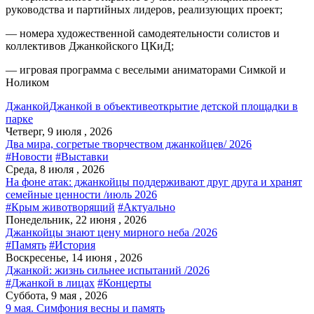
руководства и партийных лидеров, реализующих проект;
— номера художественной самодеятельности солистов и
коллективов Джанкойского ЦКиД;
— игровая программа с веселыми аниматорами Симкой и
Ноликом
Джанкой
Джанкой в объективе
открытие детской площадки в
парке
Четверг, 9 июля , 2026
Два мира, согретые творчеством джанкойцев/ 2026
#Новости
#Выставки
Среда, 8 июля , 2026
На фоне атак: джанкойцы поддерживают друг друга и хранят
семейные ценности /июль 2026
#Крым животворящий
#Актуально
Понедельник, 22 июня , 2026
Джанкойцы знают цену мирного неба /2026
#Память
#История
Воскресенье, 14 июня , 2026
Джанкой: жизнь сильнее испытаний /2026
#Джанкой в лицах
#Концерты
Суббота, 9 мая , 2026
9 мая. Симфония весны и память