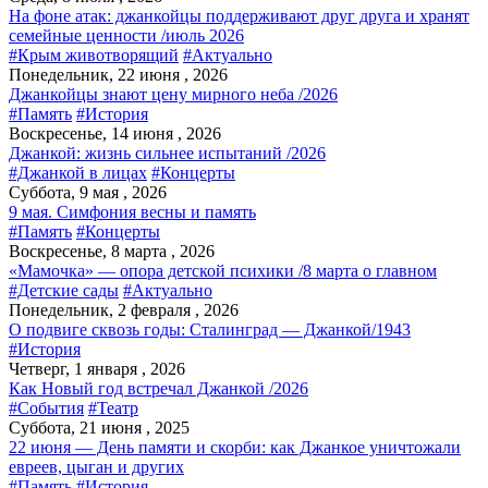
На фоне атак: джанкойцы поддерживают друг друга и хранят
семейные ценности /июль 2026
#Крым животворящий
#Актуально
Понедельник, 22 июня , 2026
Джанкойцы знают цену мирного неба /2026
#Память
#История
Воскресенье, 14 июня , 2026
Джанкой: жизнь сильнее испытаний /2026
#Джанкой в лицах
#Концерты
Суббота, 9 мая , 2026
9 мая. Симфония весны и память
#Память
#Концерты
Воскресенье, 8 марта , 2026
«Мамочка» — опора детской психики /8 марта о главном
#Детские сады
#Актуально
Понедельник, 2 февраля , 2026
О подвиге сквозь годы: Сталинград — Джанкой/1943
#История
Четверг, 1 января , 2026
Как Новый год встречал Джанкой /2026
#События
#Театр
Суббота, 21 июня , 2025
22 июня — День памяти и скорби: как Джанкое уничтожали
евреев, цыган и других
#Память
#История