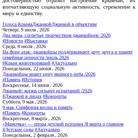
достоверностью отразил настроение крымчан, их
впечатляющую социальную активность, стремление к
миру и единству.
Голоса Крыма
Джанкой
Джанкой в объективе
Четверг, 9 июля , 2026
Два мира, согретые творчеством джанкойцев/ 2026
#Новости
#Выставки
Среда, 8 июля , 2026
На фоне атак: джанкойцы поддерживают друг друга и хранят
семейные ценности /июль 2026
#Крым животворящий
#Актуально
Понедельник, 22 июня , 2026
Джанкойцы знают цену мирного неба /2026
#Память
#История
Воскресенье, 14 июня , 2026
Джанкой: жизнь сильнее испытаний /2026
#Джанкой в лицах
#Концерты
Суббота, 9 мая , 2026
9 мая. Симфония весны и память
#Память
#Концерты
Воскресенье, 8 марта , 2026
«Мамочка» — опора детской психики /8 марта о главном
#Детские сады
#Актуально
Понедельник, 2 февраля , 2026