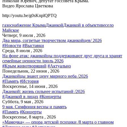
Николай Юревич, депутат госсовета Крыма.
Видео Ярослава Цветкова
http://youtu.be/g0sKnplQPTQ
газоснабжение Крыма
Джанкой
Джанкой в объективе
село
Майское
Четверг, 9 июля , 2026
Два мира, согретые творчеством джанкойцев/ 2026
#Новости
#Выставки
Среда, 8 июля , 2026
На фоне атак: джанкойцы поддерживают друг друга и хранят
семейные ценности /июль 2026
#Крым животворящий
#Актуально
Понедельник, 22 июня , 2026
Джанкойцы знают цену мирного неба /2026
#Память
#История
Воскресенье, 14 июня , 2026
Джанкой: жизнь сильнее испытаний /2026
#Джанкой в лицах
#Концерты
Суббота, 9 мая , 2026
9 мая. Симфония весны и память
#Память
#Концерты
Воскресенье, 8 марта , 2026
«Мамочка» — опора детской психики /8 марта о главном