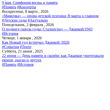
9 мая. Симфония весны и память
#Память
#Концерты
Воскресенье, 8 марта , 2026
«Мамочка» — опора детской психики /8 марта о главном
#Детские сады
#Актуально
Понедельник, 2 февраля , 2026
О подвиге сквозь годы: Сталинград — Джанкой/1943
#История
Четверг, 1 января , 2026
Как Новый год встречал Джанкой /2026
#События
#Театр
Суббота, 21 июня , 2025
22 июня — День памяти и скорби: как Джанкое уничтожали
евреев, цыган и других
#Память
#История