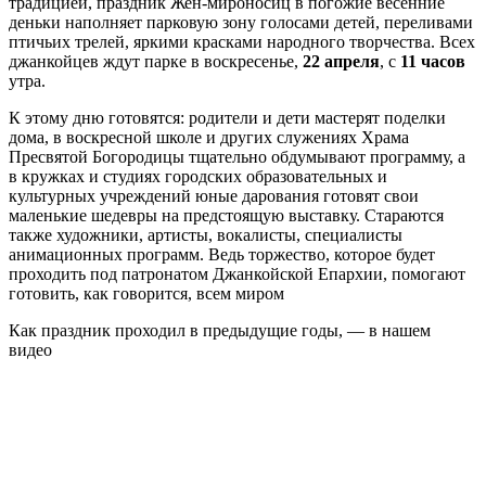
традицией, праздник Жен-мироносиц в погожие весенние
деньки наполняет парковую зону голосами детей, переливами
птичьих трелей, яркими красками народного творчества. Всех
джанкойцев ждут парке в воскресенье,
22 апреля
, с
11 часов
утра.
К этому дню готовятся: родители и дети мастерят поделки
дома, в воскресной школе и других служениях Храма
Пресвятой Богородицы тщательно обдумывают программу, а
в кружках и студиях городских образовательных и
культурных учреждений юные дарования готовят свои
маленькие шедевры на предстоящую выставку. Стараются
также художники, артисты, вокалисты, специалисты
анимационных программ. Ведь торжество, которое будет
проходить под патронатом Джанкойской Епархии, помогают
готовить, как говорится, всем миром
Как праздник проходил в предыдущие годы, — в нашем
видео