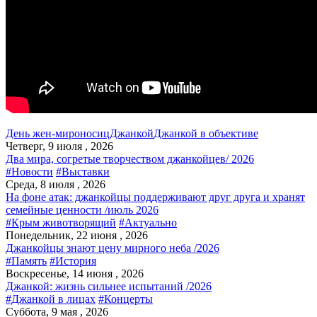
День жен-мироносиц
Джанкой
Джанкой в объективе
Четверг, 9 июля , 2026
Два мира, согретые творчеством джанкойцев/ 2026
#Новости
#Выставки
Среда, 8 июля , 2026
На фоне атак: джанкойцы поддерживают друг друга и хранят
семейные ценности /июль 2026
#Крым животворящий
#Актуально
Понедельник, 22 июня , 2026
Джанкойцы знают цену мирного неба /2026
#Память
#История
Воскресенье, 14 июня , 2026
Джанкой: жизнь сильнее испытаний /2026
#Джанкой в лицах
#Концерты
Суббота, 9 мая , 2026