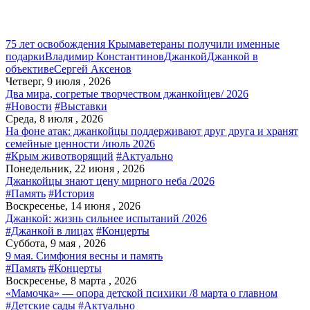
75 лет освобождения Крыма
ветераны получили именные
подарки
Владимир Константинов
Джанкой
Джанкой в
объективе
Сергей Аксенов
Четверг, 9 июля , 2026
Два мира, согретые творчеством джанкойцев/ 2026
#Новости
#Выставки
Среда, 8 июля , 2026
На фоне атак: джанкойцы поддерживают друг друга и хранят
семейные ценности /июль 2026
#Крым животворящий
#Актуально
Понедельник, 22 июня , 2026
Джанкойцы знают цену мирного неба /2026
#Память
#История
Воскресенье, 14 июня , 2026
Джанкой: жизнь сильнее испытаний /2026
#Джанкой в лицах
#Концерты
Суббота, 9 мая , 2026
9 мая. Симфония весны и память
#Память
#Концерты
Воскресенье, 8 марта , 2026
«Мамочка» — опора детской психики /8 марта о главном
#Детские сады
#Актуально