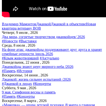
Владимир Мамонтов
Джанкой
Джанкой в объективе
Новая
квартира ветерану ВОВ
Четверг, 9 июля , 2026
Два мира, согретые творчеством джанкойцев/ 2026
#Новости
#Выставки
Среда, 8 июля , 2026
На фоне атак: джанкойцы поддерживают друг друга и хранят
семейные ценности /июль 2026
#Крым животворящий
#Актуально
Понедельник, 22 июня , 2026
Джанкойцы знают цену мирного неба /2026
#Память
#История
Воскресенье, 14 июня , 2026
Джанкой: жизнь сильнее испытаний /2026
#Джанкой в лицах
#Концерты
Суббота, 9 мая , 2026
9 мая. Симфония весны и память
#Память
#Концерты
Воскресенье, 8 марта , 2026
«Мамочка» — опора детской психики /8 марта о главном