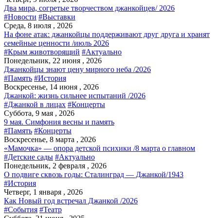
Два мира, согретые творчеством джанкойцев/ 2026
#Новости
#Выставки
Среда, 8 июля , 2026
На фоне атак: джанкойцы поддерживают друг друга и хранят
семейные ценности /июль 2026
#Крым животворящий
#Актуально
Понедельник, 22 июня , 2026
Джанкойцы знают цену мирного неба /2026
#Память
#История
Воскресенье, 14 июня , 2026
Джанкой: жизнь сильнее испытаний /2026
#Джанкой в лицах
#Концерты
Суббота, 9 мая , 2026
9 мая. Симфония весны и память
#Память
#Концерты
Воскресенье, 8 марта , 2026
«Мамочка» — опора детской психики /8 марта о главном
#Детские сады
#Актуально
Понедельник, 2 февраля , 2026
О подвиге сквозь годы: Сталинград — Джанкой/1943
#История
Четверг, 1 января , 2026
Как Новый год встречал Джанкой /2026
#События
#Театр