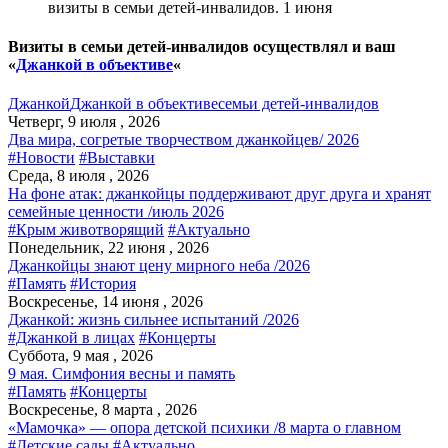
визиты в семьи детей-инвалидов. 1 июня
Визиты в семьи детей-инвалидов осуществлял и ваш
«
Джанкой в объективе
«
Джанкой
Джанкой в объективе
семьи детей-инвалидов
Четверг, 9 июля , 2026
Два мира, согретые творчеством джанкойцев/ 2026
#Новости
#Выставки
Среда, 8 июля , 2026
На фоне атак: джанкойцы поддерживают друг друга и хранят
семейные ценности /июль 2026
#Крым животворящий
#Актуально
Понедельник, 22 июня , 2026
Джанкойцы знают цену мирного неба /2026
#Память
#История
Воскресенье, 14 июня , 2026
Джанкой: жизнь сильнее испытаний /2026
#Джанкой в лицах
#Концерты
Суббота, 9 мая , 2026
9 мая. Симфония весны и память
#Память
#Концерты
Воскресенье, 8 марта , 2026
«Мамочка» — опора детской психики /8 марта о главном
#Детские сады
#Актуально