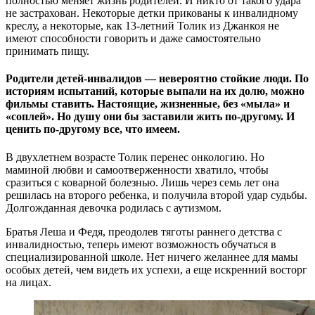
полностью меняет жизнь родителей. И никто от такого удара
не застрахован. Некоторые детки прикованы к инвалидному
креслу, а некоторые, как 13-летний Толик из Джанкоя не
имеют способности говорить и даже самостоятельно
принимать пищу.
Родители детей-инвалидов — невероятно стойкие люди. По
историям испытаний, которые выпали на их долю, можно
фильмы ставить. Настоящие, жизненные, без «мыла» и
«соплей». Но душу они бы заставили жить по-другому. И
ценить по-другому все, что имеем.
В двухлетнем возрасте Толик перенес онкологию. Но
маминой любви и самоотверженности хватило, чтобы
сразиться с коварной болезнью. Лишь через семь лет она
решилась на второго ребенка, и получила второй удар судьбы.
Долгожданная девочка родилась с аутизмом.
Братья Леша и Федя, преодолев тяготы раннего детства с
инвалидностью, теперь имеют возможность обучаться в
специализированной школе. Нет ничего желаннее для мамы
особых детей, чем видеть их успехи, а еще искренний восторг
на лицах.